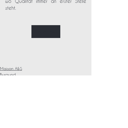
wo Qualität immer an erster Stelle 
steht. 
Maison A&S
Maison A&S
Burgund
Alle ansehen
Aktuelle Beiträge