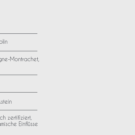
lin
ne-Montrachet,
kstein
h zertifiziert,
mische Einflüsse