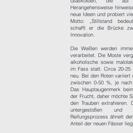
Glaskolben, die auf 
Herangehensweise hinweisen
neue Ideen und probiert vi
Motto: „Stillstand bedeu
schafft er die Brücke zw
Innovation.
Die Weißen werden immer
verarbeitet. Die Moste ver
alkoholische sowie malola
im Fass statt. Circa 20-25
neu. Bei den Roten variiert
zwischen 0-50 %, je nach
Das Hauptaugenmerk beim 
der Frucht, daher möchte S
den Trauben extrahieren. 
untergestoßen und
Reifungsprozess ähnelt de
Anteil der neuen Fässer lie