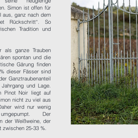
seine neugierige
. Simon ist offen für
el aus, ganz nach dem
tet Rückschritt“. So
ischen Tradition und
 als ganze Trauben
gären spontan und die
ktische Gärung finden
 % dieser Fässer sind
 der Ganztraubenanteil
 Jahrgang und Lage.
Pinot Noir liegt auf
imon nicht zu viel aus
Daher wird nur wenig
 umgepumpt. Der
m der Weißweine, der
gt zwischen 25-33 %.