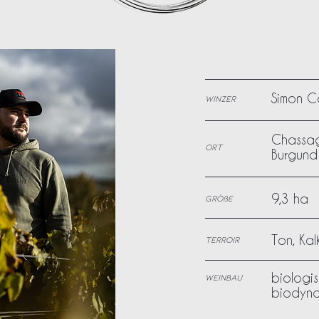
Simon Co
Winzer
Chassag
Ort
Burgund
9,3 ha
Größe
Ton, Kal
Terroir
biologisc
Weinbau
biodyna