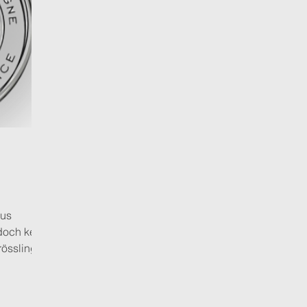
aus
rössling