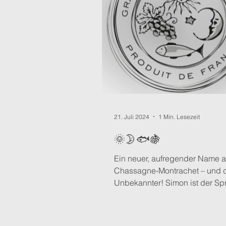
21. Juli 2024
1 Min. Lesezeit
🌞🌛🐟🍇
Ein neuer, aufregender Name 
Chassagne-Montrachet – und doch kein
Unbekannter! Simon ist der Sp
der Colin-Dynastie und ein...