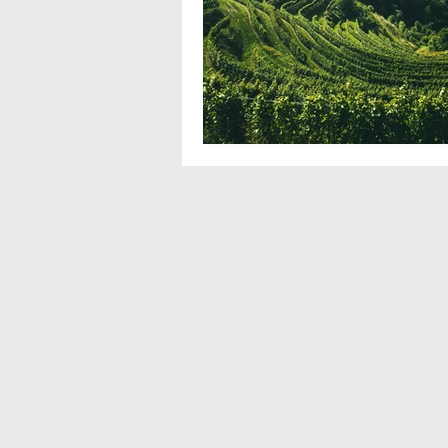
Kostraum OG
Gaisbacher Straße 8
4210 Gallneukirchen
Österreich
kostraum.wine@gmail.com
Impressum
AGB