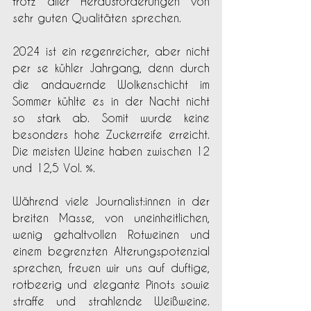
trotz aller Herausforderungen von 
sehr guten Qualitäten sprechen.
2024 ist ein regenreicher, aber nicht 
per se kühler Jahrgang, denn durch 
die andauernde Wolkenschicht im 
Sommer kühlte es in der Nacht nicht 
so stark ab. Somit wurde keine 
besonders hohe Zuckerreife erreicht. 
Die meisten Weine haben zwischen 12 
und 12,5 Vol. %.
Während viele Journalist:innen in der 
breiten Masse, von uneinheitlichen, 
wenig gehaltvollen Rotweinen und 
einem begrenzten Alterungspotenzial 
sprechen, freuen wir uns auf duftige, 
rotbeerig und elegante Pinots sowie 
straﬀe und strahlende Weißweine. 