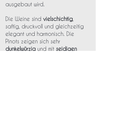
ausgebaut wird. 
Die Weine sind 
vielschichtig
, 
saftig, druckvoll und gleichzeitig 
elegant und harmonisch. Die 
Pinots zeigen sich sehr 
dunkelwürzig
 und mit 
seidigen 
Tanninen
 am Gaumen. Diese 
intensiven und 
charakterstarken
Weine zeugen von der Hingabe 
und dem Talent Camilles. 
Domaine Camille Thiriet
Burgund
Alle ansehen
Aktuelle Beiträge